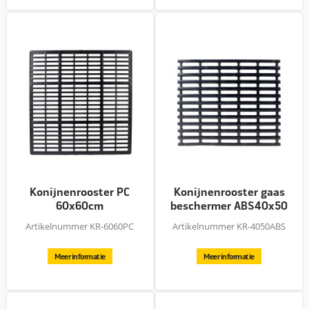
Konijnenrooster PC
Konijnenrooster gaas
60x60cm
beschermer ABS40x50
Artikelnummer KR-6060PC
Artikelnummer KR-4050ABS
Meer informatie
Meer informatie