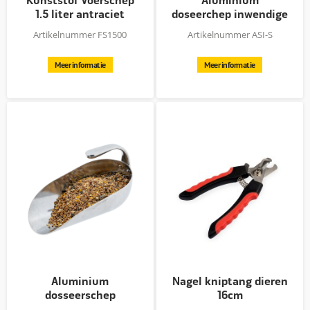
Kunststof Voerschep
Aluminium
1.5 liter antraciet
doseerchep inwendige
handgreep - S
Artikelnummer FS1500
Artikelnummer ASI-S
Meer informatie
Meer informatie
Aluminium
Nagel kniptang dieren
dosseerschep
16cm
inwendige handgreep