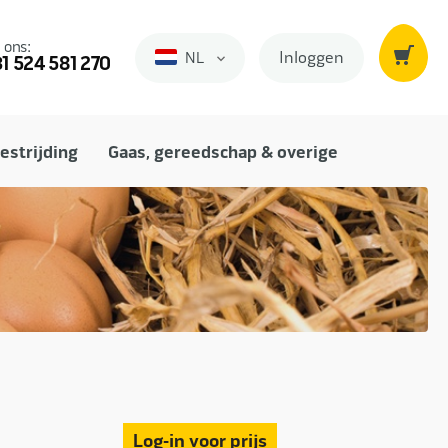
 ons:
Inloggen
NL
Nederlands
1 524 581 270
estrijding
Gaas, gereedschap & overige
Log-in voor prijs