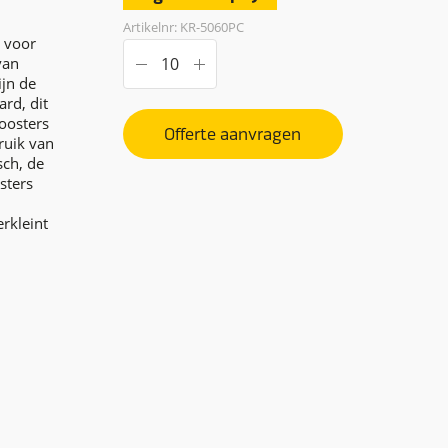
Artikelnr: KR-5060PC
 voor
van
ijn de
rd, dit
oosters
Offerte aanvragen
ruik van
sch, de
sters
rkleint