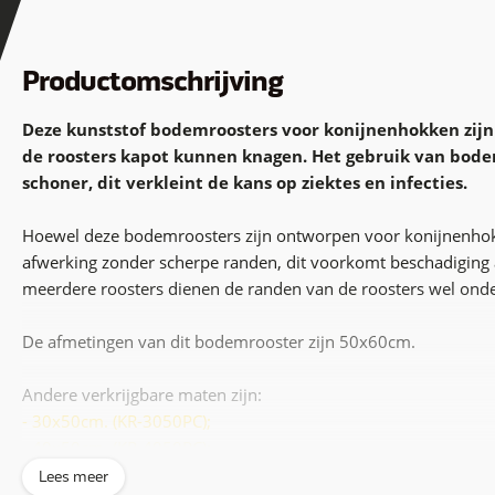
Productomschrijving
Deze kunststof bodemroosters voor konijnenhokken zijn 
de roosters kapot kunnen knagen. Het gebruik van bodem
schoner, dit verkleint de kans op ziektes en infecties.
Hoewel deze bodemroosters zijn ontworpen voor konijnenhokke
afwerking zonder scherpe randen, dit voorkomt beschadiging a
meerdere roosters dienen de randen van de roosters wel ond
De afmetingen van dit bodemrooster zijn 50x60cm.
Andere verkrijgbare maten zijn:
- 30x50cm. (KR-3050PC);
- 40x50cm. (KR-4050PC);
- 60x60cm. (KR-6060PC).
Lees meer