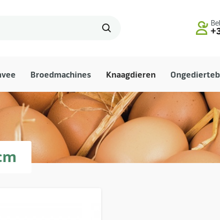
Bel
+3
mvee
Broedmachines
Knaagdieren
Ongedierteb
0cm