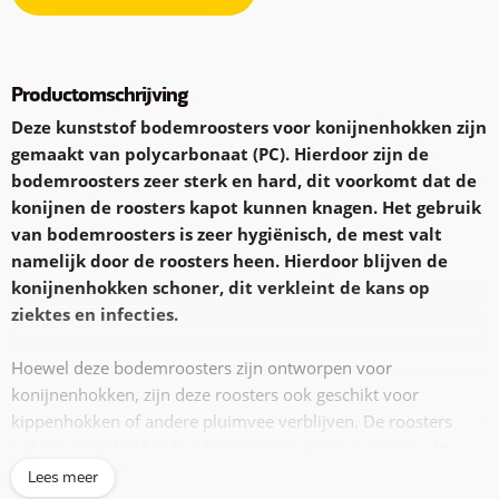
Productomschrijving
Deze kunststof bodemroosters voor konijnenhokken zijn
gemaakt van polycarbonaat (PC). Hierdoor zijn de
bodemroosters zeer sterk en hard, dit voorkomt dat de
konijnen de roosters kapot kunnen knagen. Het gebruik
van bodemroosters is zeer hygiënisch, de mest valt
namelijk door de roosters heen. Hierdoor blijven de
konijnenhokken schoner, dit verkleint de kans op
ziektes en infecties.
Hoewel deze bodemroosters zijn ontworpen voor
konijnenhokken, zijn deze roosters ook geschikt voor
kippenhokken of andere pluimvee verblijven. De roosters
hebben een gladde afwerking zonder scherpe randen, dit
voorkomt beschadiging aan de poten en het maakt deze
Lees meer