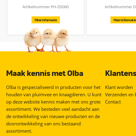
meegeleverde adapter heeft een capaciteit van 0.6 Amp. De dr
Artikelnummer PH-DS060
Artikelnummer 
deze drinkbakverwarmer zeer voordelig. Het totaalpakket word
in een overdoos gaan.
Meer informatie
Meer informatie
Inclusief 230VAC > 24VDC adapter (1.2Amp).
Maak kennis met Olba
Klantens
Olba is gespecialiseerd in producten voor het
Klant worden
houden van pluimvee en knaagdieren. U kunt
Verzenden en 
op deze website kennis maken met ons grote
Contact
assortiment. We besteden veel aandacht aan
de ontwikkeling van nieuwe producten en de
doorontwikkeling van ons bestaand
assortiment.