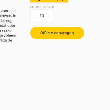
Artikelnr: DBV30
 voor alle
uimvee. In
dat nog
mdat door
 raakt.
Offerte aanvragen
t probleem
kzij de