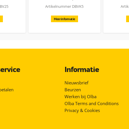
inkbakverwarmer is slechts 12 Watt en dit maakt het gebruik van
DBV25
Artikelnummer DBVK5
Arti
t geleverd in een fraaie kleurenverpakking, waarvan er 10 stuks
Meer informatie
ervice
Informatie
Nieuwsbrief
betalen
Beurzen
Werken bij Olba
Olba Terms and Conditions
Privacy & Cookies