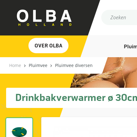
OVER OLBA
Plui
Home
Pluimvee
Pluimvee diversen
Drinkbakverwarmer ø 30cm