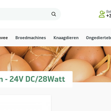
Bel
+3
mvee
Broedmachines
Knaagdieren
Ongedierteb
 - 24V DC/28Watt