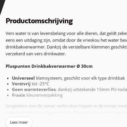
Productomschrijving
Vers water is van levensbelang voor alle dieren, dat geldt z
eens een uitdaging zijn, omdat door de vrieskou het water bev
drinkbakverwarmer. Dankzij de verstelbare klemmen geschikt v
verzekerd van vers drinkwater.
Pluspunten Drinkbakverwarmer Ø 30cm
Universeel
klemsysteem, geschikt voor elk type drinkbak
Vorstvrij
tot -25°C
Geen warmteverlies
, dankzij uitstekende 15mm PU-isola
Fraaie
kleurenverpakking
Vergeleken met de zomer verbruiken kippen in de winter mee
waterbehoefte stijgt daarmee ook. Toegang tot vers drinkwater
Een
drinkbakverwarmer
biedt die toegang, ongeacht de temp
Lees meer
temperatuur van wel -25°C!