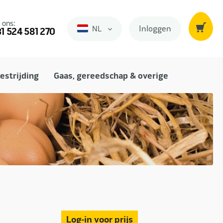
 ons:
Inloggen
NL
Nederlands
1 524 581 270
estrijding
Gaas, gereedschap & overige
Log-in voor prijs