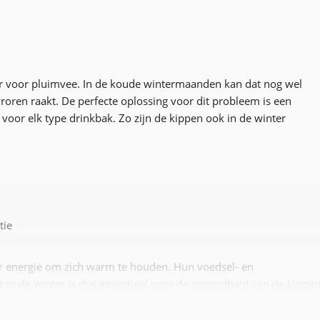
eker voor pluimvee. In de koude wintermaanden kan dat nog wel
roren raakt. De perfecte oplossing voor dit probleem is een
oor elk type drinkbak. Zo zijn de kippen ook in de winter
tie
r energie om zich warm te houden. Hun voedsel- en
 in de winter is dus essentieel voor de gezondheid van de kippen
eratuur. Het water blijft vorstvrij tot de extreem lage