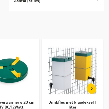
Aantal (stuks)
1
e
verwarmer ø 20 cm
Drinkfles met klapdeksel 1
e
24V DC/12Watt
liter