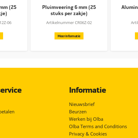
 mm (25
Pluimveering 6 mm (25
Alumin
kje)
stuks per zakje)
12Z-06
Artikelnummer CR06Z-02
Art
Meer informatie
ervice
Informatie
Nieuwsbrief
betalen
Beurzen
Werken bij Olba
Olba Terms and Conditions
Privacy & Cookies