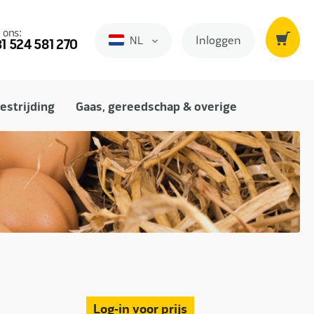
 ons:
Inloggen
NL
Nederlands
1 524 581 270
estrijding
Gaas, gereedschap & overige
Log-in voor prijs