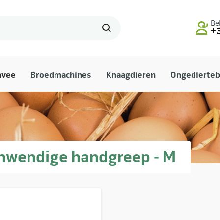
Bel
+3
mvee
Broedmachines
Knaagdieren
Ongedierteb
nwendige handgreep - M