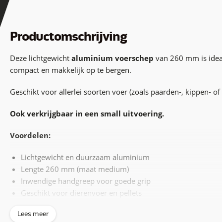
Productomschrijving
Deze lichtgewicht
aluminium voerschep
van 260 mm is idea
compact en makkelijk op te bergen.
Geschikt voor allerlei soorten voer (zoals paarden-, kippen- o
Ook verkrijgbaar in een small uitvoering.
Voordelen:
Lichtgewicht en duurzaam aluminium
Lengte 260 mm (maat medium)
Inwendige handgreep voor goede grip
Geschikt voor dierenvoer en pellets
Ook verkrijgbaar in small uitvoering
Lees meer