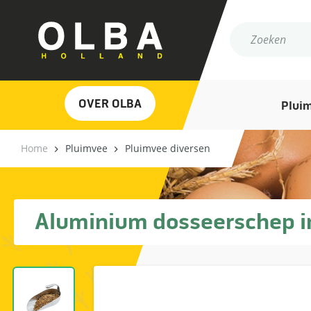
OVER OLBA
Plui
Home
Pluimvee
Pluimvee diversen
Aluminium dosseerschep i