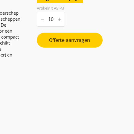
Artikelnr: ASI-M
voerschep
t scheppen
 De
or een
p compact
Offerte aanvragen
chikt
s
er) en