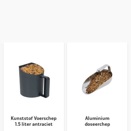
Kunststof Voerschep
Aluminium
1.5 liter antraciet
doseerchep
inwendige handgreep