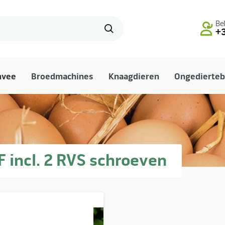
Bel
+3
mvee
Broedmachines
Knaagdieren
Ongedierteb
 incl. 2 RVS schroeven