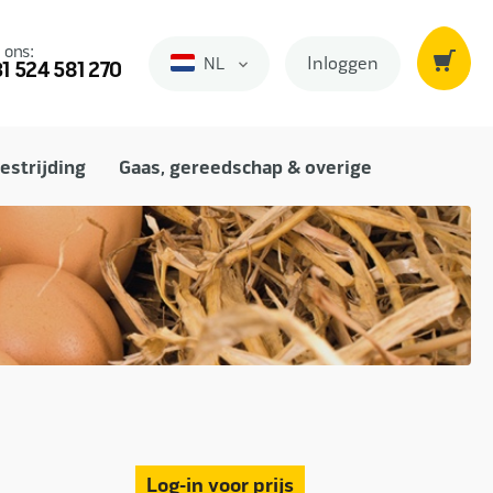
 ons:
Inloggen
NL
Nederlands
1 524 581 270
estrijding
Gaas, gereedschap & overige
Log-in voor prijs