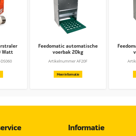
straler
Feedomatic automatische
Feedoma
0 Watt
voerbak 20kg
v
-DS060
Artikelnummer AF20F
Arti
Meer informatie
ervice
Informatie