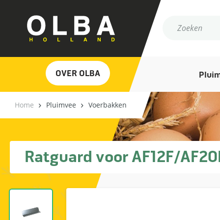
OVER OLBA
Plui
Home
Pluimvee
Voerbakken
Ratguard voor AF12F/AF20F