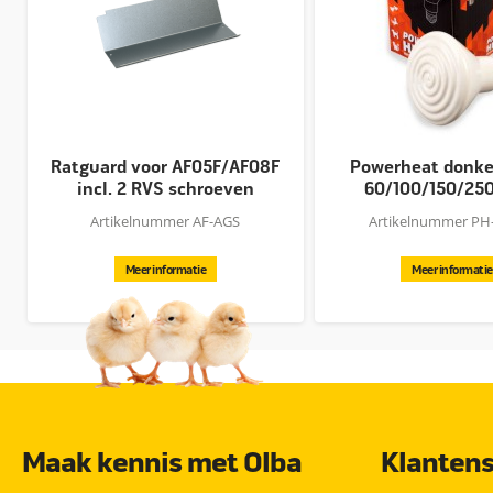
Ratguard voor AF05F/AF08F
Powerheat donker
incl. 2 RVS schroeven
60/100/150/25
Artikelnummer AF-AGS
Artikelnummer PH
Meer informatie
Meer informatie
Maak kennis met Olba
Klantens