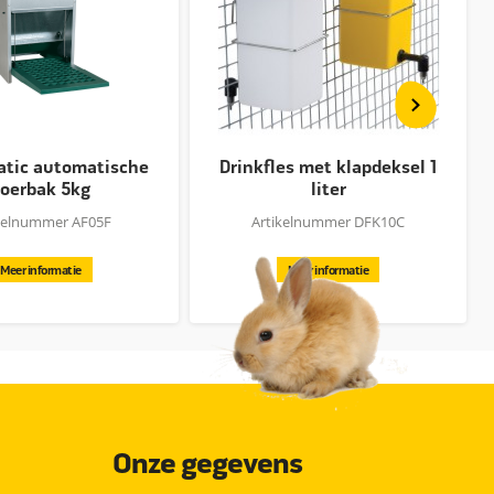
tic automatische
Drinkfles met klapdeksel 1
oerbak 5kg
liter
kelnummer AF05F
Artikelnummer DFK10C
Meer informatie
Meer informatie
Onze gegevens