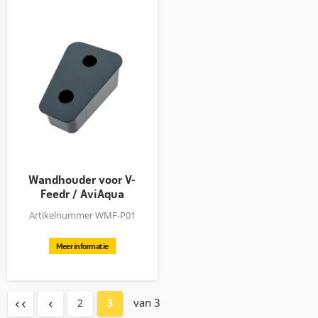
Wandhouder voor V-
Feedr / AviAqua
Artikelnummer WMF-P01
Meer informatie
van 3
2
3