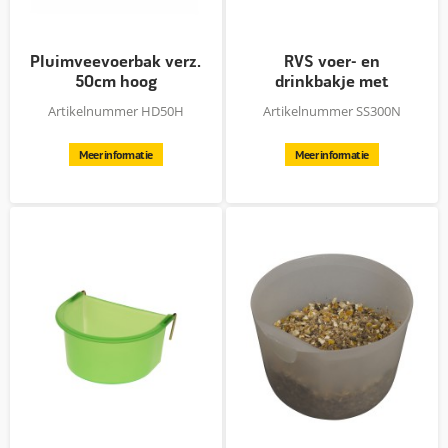
Pluimveevoerbak verz.
RVS voer- en
50cm hoog
drinkbakje met
wandhouder – 300 /...
Artikelnummer HD50H
Artikelnummer SS300N
Meer informatie
Meer informatie