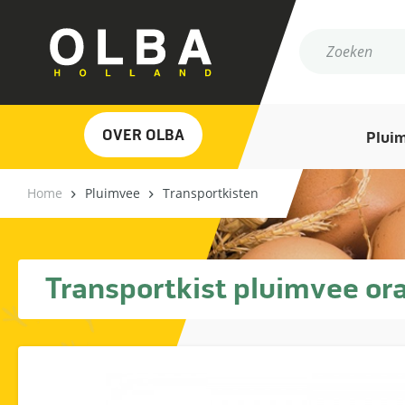
OVER OLBA
Plui
Home
Pluimvee
Transportkisten
Transportkist pluimvee ora