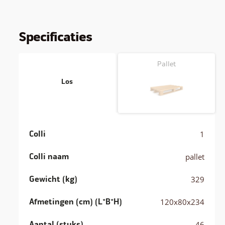
Specificaties
Pallet
Los
Colli
1
Colli naam
pallet
Gewicht (kg)
329
Afmetingen (cm) (L*B*H)
120x80x234
Aantal (stuks)
46