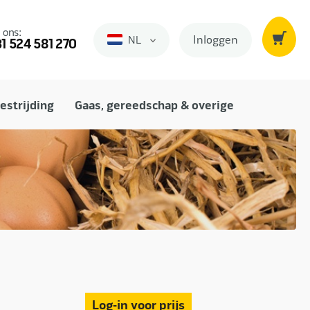
 ons:
Inloggen
NL
Nederlands
1 524 581 270
estrijding
Gaas, gereedschap & overige
Log-in voor prijs