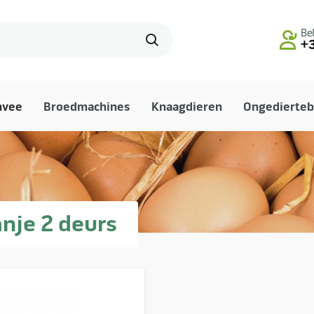
Bel
+3
mvee
Broedmachines
Knaagdieren
Ongedierteb
nje 2 deurs