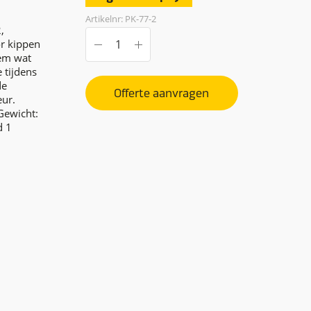
Artikelnr: PK-77-2
,
or kippen
em wat
 tijdens
de
Offerte aanvragen
eur.
Gewicht:
d 1