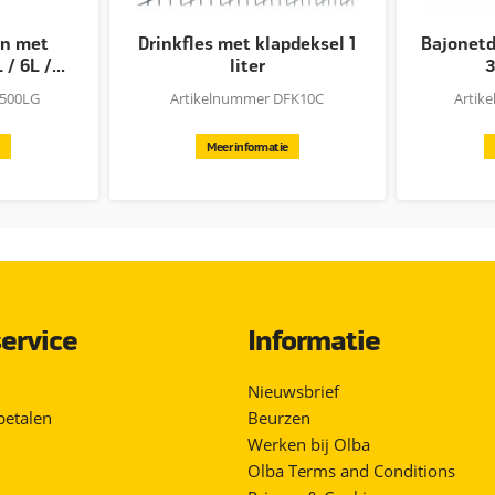
en met
Drinkfles met klapdeksel 1
Bajonetdr
/ 6L /...
liter
3
1500LG
Artikelnummer DFK10C
Artik
Meer informatie
ervice
Informatie
Nieuwsbrief
betalen
Beurzen
Werken bij Olba
Olba Terms and Conditions