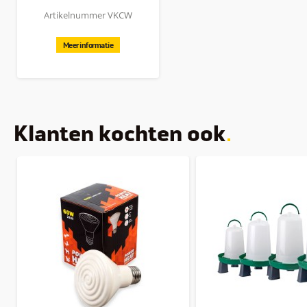
Artikelnummer VKCW
Meer informatie
Klanten kochten ook