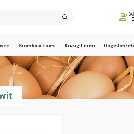
Bel
+3
mvee
Broedmachines
Knaagdieren
Ongedierteb
wit