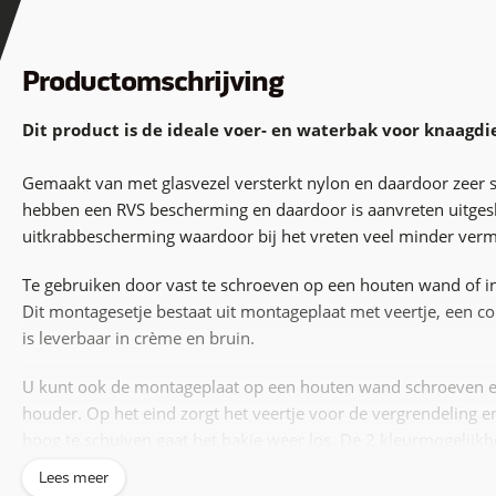
Productomschrijving
Dit product is de ideale voer- en waterbak voor knaagd
Gemaakt van met glasvezel versterkt nylon en daardoor zeer s
hebben een RVS bescherming en daardoor is aanvreten uitgesl
uitkrabbescherming waardoor bij het vreten veel minder verm
Te gebruiken door vast te schroeven op een houten wand of in
Dit montagesetje bestaat uit montageplaat met veertje, een co
is leverbaar in crème en bruin.
U kunt ook de montageplaat op een houten wand schroeven en
houder. Op het eind zorgt het veertje voor de vergrendeling en
hoog te schuiven gaat het bakje weer los. De 2 kleurmogelijk
voer de beide bakjes uit elkaar te houden.
Lees meer