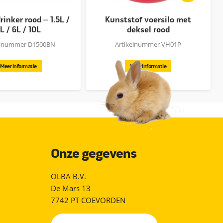
inker rood – 1.5L /
Kunststof voersilo met
L / 6L / 10L
deksel rood
elnummer D1500BN
Artikelnummer VH01P
Meer informatie
Meer informatie
Onze gegevens
OLBA B.V.
De Mars 13
7742 PT COEVORDEN