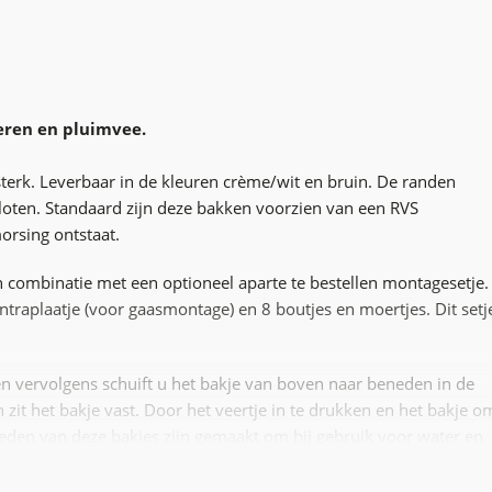
ieren en pluimvee.
terk. Leverbaar in de kleuren crème/wit en bruin. De randen
oten. Standaard zijn deze bakken voorzien van een RVS
orsing ontstaat.
 combinatie met een optioneel aparte te bestellen montagesetje.
ntraplaatje (voor gaasmontage) en 8 boutjes en moertjes. Dit setj
 vervolgens schuift u het bakje van boven naar beneden in de
 zit het bakje vast. Door het veertje in te drukken en het bakje o
heden van deze bakjes zijn gemaakt om bij gebruik voor water en