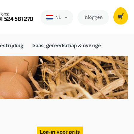
 ons:
Inloggen
NL
Nederlands
1 524 581 270
estrijding
Gaas, gereedschap & overige
Log-in voor prijs