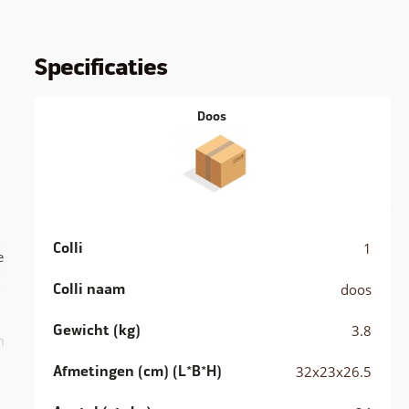
Specificaties
Doos
Colli
1
e
Colli naam
doos
Gewicht (kg)
3.8
m
Afmetingen (cm) (L*B*H)
32x23x26.5