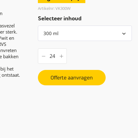
Artikelnr: VK300W
en
Selecteer inhoud
asvezel
er sterk.
/wit en
RVS
anvreten
ze bakken
ij het
 ontstaat.
Offerte aanvragen