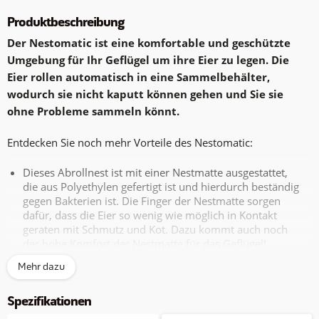
Produktbeschreibung
Der Nestomatic ist eine komfortable und geschützte
Umgebung für Ihr Geflügel um ihre Eier zu legen. Die
Eier rollen automatisch in eine Sammelbehälter,
wodurch sie nicht kaputt können gehen und Sie sie
ohne Probleme sammeln könnt.
Entdecken Sie noch mehr Vorteile des Nestomatic:
Dieses Abrollnest ist mit einer Nestmatte ausgestattet,
die aus Polyethylen gefertigt ist und hierdurch beständig
gegen Bakterien ist. Die Finger der Nestmatte sorgen
dafür, dass die Eier so wenig wie möglich in Kontakt
geraten mit Schmutz und Kot. Dazu kommt auch noch
der hohe Komfort der Nestmatte für das Geflügel!
Außerdem ist das Abrollnest einfach zu säubern, weil
Mehr dazu
die Nestmatte abnehmbar ist.
Der Nestomatic verbessert auch die
Spezifikationen
Hygienekonditionen. Sowohl die Eier, als auch das
Abrollnest selber bleiben sauber, weil die Hühner die