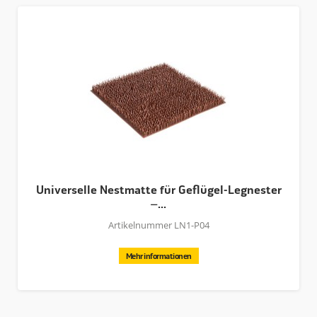
Das Abrollnest wird als Baupacket geliefert. Dies führt
zu einer Platzersparnis von mehr als 50% und
dementsprechend zu viel niedrigeren Versandkosten! So
passen bis zu 112 Stück auf eine 12x100x239cm große
Palette. Dank der Verwendung von Blindnieten ist die
Montage des Nestomatic außerdem sehr einfach!
Der super starke Karton beschützt unser Produkt vor
Transportschäden.
Universelle Nestmatte für Geflügel-Legnester
–...
Artikelnummer LN1-P04
Mehr informationen