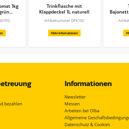
omat 1kg
Trinkflasche mit
grün...
Klappdeckel 1L naturell
Bajonettv
mit...
H01PG
Artikelnummer DFK10C
Artik
en
Mehr informationen
M
etreuung
Informationen
Newsletter
nd bezahlen
Messen
Arbeiten bei Olba
Allgemeine Geschäftsbedingung
Datenschutz & Cookies