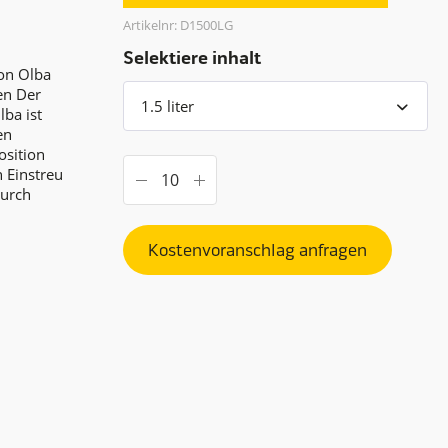
Artikelnr: D1500LG
Selektiere inhalt
von Olba
en Der
lba ist
en
osition
 Einstreu
durch
Kostenvoranschlag anfragen