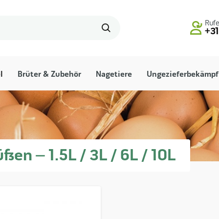
Rufe
+31
l
Brüter & Zubehör
Nagetiere
Ungezieferbekämp
en – 1.5L / 3L / 6L / 10L