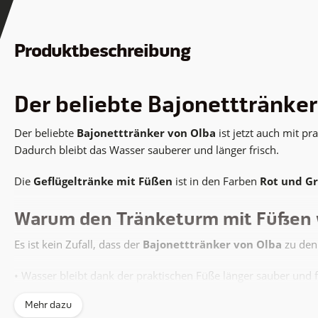
Produktbeschreibung
Der beliebte Bajonetttränker
Der beliebte
Bajonetttränker von Olba
ist jetzt auch mit p
Dadurch bleibt das Wasser sauberer und länger frisch.
Die
Geflügeltränke mit Füßen
ist in den Farben
Rot und G
Warum den Tränketurm mit Füßen
Es ist kein Zufall, dass der
Bajonetttränker von Olba
zu den 
• Wasser bleibt dank der praktischen Füße länger sauber und f
• Füße lassen sich einfach einklicken
Mehr dazu
• Für alle Geflügelarten geeignet