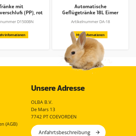
Tränke mit
Automatische
erschluss (PP), rot
Geflügetränke 18L Eimer
neu
OHNE Füsse
elnummer D1500BN
Artikelnummer DA-18
ehr informationen
Mehr informationen
Unsere Adresse
OLBA B.V.
De Mars 13
7742 PT COEVORDEN
en (AGB)
Anfahrtsbeschreibung