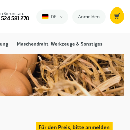
n Sie uns an:
Anmelden
DE
Duits
 524 581 270
fung
Maschendraht, Werkzeuge & Sonstiges
Für den Preis, bitte anmelden