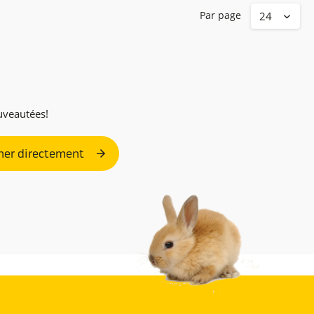
Par page
ouveautées!
er directement