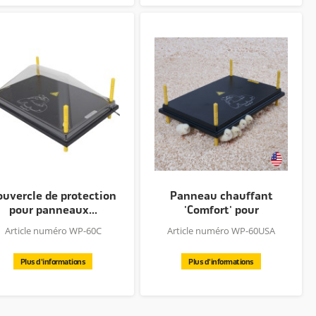
ouvercle de protection
Panneau chauffant
pour panneaux...
'Comfort' pour
poussins...
Article numéro WP-60C
Article numéro WP-60USA
Plus d'informations
Plus d'informations