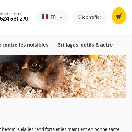
phonez-nous:
S'identifier
FR
Frans
 524 581 270
e contre les nuisibles
Grillages, outils & autre
t besoin. Cela les rend forts et les maintient en bonne santé.