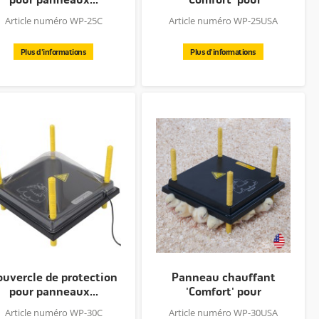
poussins...
Article numéro WP-25C
Article numéro WP-25USA
Plus d'informations
Plus d'informations
ouvercle de protection
Panneau chauffant
pour panneaux...
'Comfort' pour
poussins...
Article numéro WP-30C
Article numéro WP-30USA