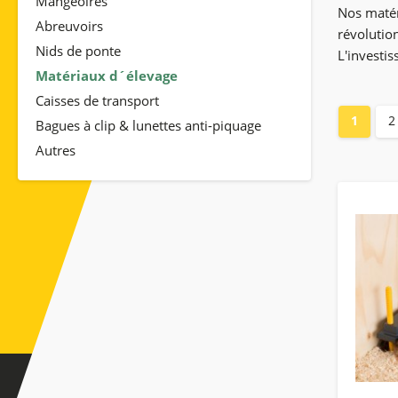
Mangeoires
Nos matéri
Abreuvoirs
révolutio
Nids de ponte
L'investi
Matériaux d´élevage
Caisses de transport
1
2
Bagues à clip & lunettes anti-piquage
Autres