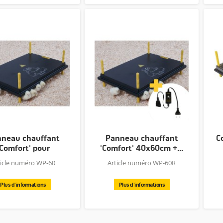
neau chauffant
Panneau chauffant
C
'Comfort' pour
'Comfort' 40x60cm +...
poussins...
ticle numéro WP-60
Article numéro WP-60R
Plus d'informations
Plus d'informations