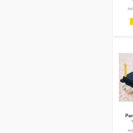
Ar
Pan
Ar