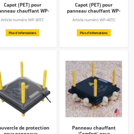
Capot (PET) pour
Capot (PET) pour
anneau chauffant WP-
panneau chauffant WP-
30T
40T
Article numéro WP-30TC
Article numéro WP-40TC
Plus d'informations
Plus d'informations
ouvercle de protection
Panneau chauffant
pour panneaux...
'Comfort' pour