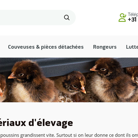
Télé
+31
Couveuses & pièces détachées
Rongeurs
Lutt
riaux d'élevage
 poussins grandissent vite. Surtout si on leur donne ce dont ils on