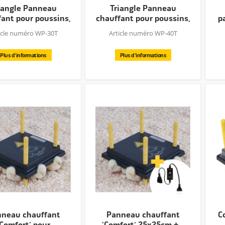
iangle Panneau
Triangle Panneau
ant pour poussins,
chauffant pour poussins,
p
30x30cm
40x40cm
icle numéro WP-30T
Article numéro WP-40T
Plus d'informations
Plus d'informations
neau chauffant
Panneau chauffant
C
'Comfort' pour
'Comfort' 25x25cm +...