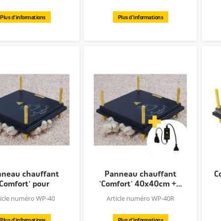
Plus d'informations
Plus d'informations
neau chauffant
Panneau chauffant
C
'Comfort' pour
'Comfort' 40x40cm +...
poussins...
ticle numéro WP-40
Article numéro WP-40R
Plus d'informations
Plus d'informations