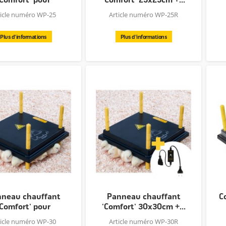
poussins,...
ticle numéro WP-25
Article numéro WP-25R
Plus d'informations
Plus d'informations
neau chauffant
Panneau chauffant
C
'Comfort' pour
'Comfort' 30x30cm +...
poussins...
ticle numéro WP-30
Article numéro WP-30R