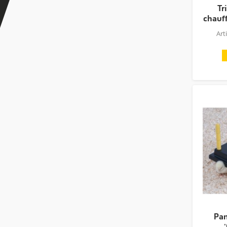
Tr
chauff
Art
Pan