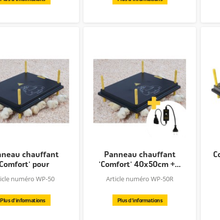
neau chauffant
Panneau chauffant
C
'Comfort' pour
'Comfort' 40x50cm +...
poussins...
ticle numéro WP-50
Article numéro WP-50R
Plus d'informations
Plus d'informations