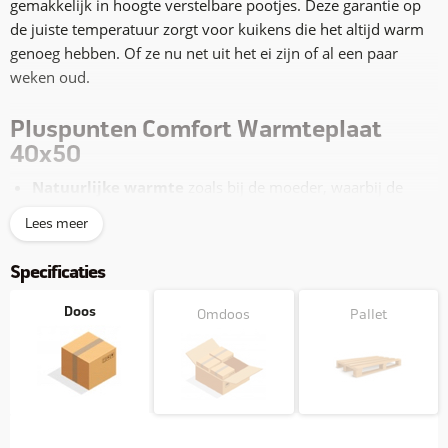
gemakkelijk in hoogte verstelbare pootjes. Deze garantie op
de juiste temperatuur zorgt voor kuikens die het altijd warm
genoeg hebben. Of ze nu net uit het ei zijn of al een paar
weken oud.
Pluspunten Comfort Warmteplaat
40x50
Natuurlijke warmte
zoals bij de moeder, waarbij de
kuikens zelf de warmte opzoeken wanneer ze dat nodig
Lees meer
hebben.
Altijd de
juiste temperatuur
voor alle kuikens dankzij
eenvoudige hoogteverstelling
Specificaties
Extreem
laag energieverbruik
: tot wel 5x zuiniger dan
een traditionele warmtelamp
Doos
Omdoos
Pallet
Dubbele veiligheid
dankzij temperatuurzekering én
weerstandszekering
LED-indicatielampje
zodat meteen te zien is of de
warmteplaat aan staat
Een
lange levensduur
dankzij sterk en duurzaam ABS
kunststof