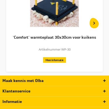
iedereen die kuikens wil grootbrengen. Eenvoudig in gebruik,
extra veilig en energiezuinig. Deze variant is geschikt voor
maximaal 40-45 kuikens.
Andere varianten uit deze
serie
bieden plaats voor nog meer kuikens.
Uw eigen merk op maat
'Comfort' warmteplaat 30x30cm voor kuikens
Met een hart voor dieren en een passie voor
productontwikkeling helpt Olba wereldwijd miljoenen
Artikelnummer WP-30
mensen hun dieren te verzorgen. Mensen zoals u en ik. Die
hun dieren graag het beste van het beste willen geven.
Meer informatie
Producten ontwikkelen en produceren we daarom zelf.
Omdat we weten hoe belangrijk het is dat spullen goed
werken. En dat bij intensief gebruik ook blijven doen.
Maak kennis met Olba
Goede producten helpen mensen bij de verzorging van hun
Klantenservice
dieren. Nog mooier is het als die producten passen bij de
uitstraling van uw merk. Dankzij onze jarenlange ervaring én
Informatie
eigen plastic spuitgieterij is maatwerk ons specialisme. Een