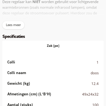
Deze regelaar kan
NIET
worden gebruikt voor lichtgevende
warmtebronnen (zoals normale infrarood lampen), omdat
deze regelaar de stroomtoevoer pulseert. Hierdoor zou de
lamp constant knipperen.
Lees meer
Specificaties
Zak (pe)
Colli
1
Colli naam
doos
Gewicht (kg)
12.4
Afmetingen (cm) (L*B*H)
49x24x32
Aantal (stuks)
100