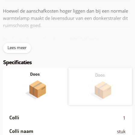
Hoewel de aanschafkosten hoger liggen dan bij een normale
warmtelamp maakt de levensduur van een donkerstraler dit
ruimschoots goed.
Donkerstralers zijn leverbaar in (220-240 Volt).:
Lees meer
60 Watt
100 Watt
Specificaties
150 Watt
250 Watt
Doos
Doos
Noodzakelijk is om een keramische fitting te gebruiken want
een kunststof fitting zal smelten. Een donkerstraler wordt zeer
heet en huidcontact kan leiden tot verbrandingen.
ADVIES:
Colli
1
1. keramische fitting >>> zie art. C1
2. aluminium reflectorkap >>> zie art. AR30
Colli naam
stuk