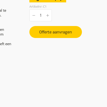
Artikelnr: C1
l te
.
gen
Offerte aanvragen
rom
eft een