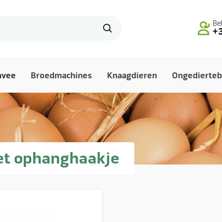
Bel
+3
mvee
Broedmachines
Knaagdieren
Ongedierteb
met ophanghaakje