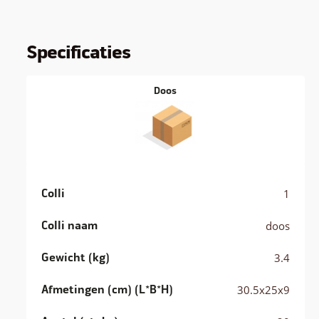
Specificaties
Doos
Colli
1
Colli naam
doos
Gewicht (kg)
3.4
Afmetingen (cm) (L*B*H)
30.5x25x9