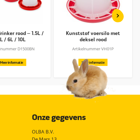
inker rood – 1.5L /
Kunststof voersilo met
L / 6L / 10L
deksel rood
elnummer D1500BN
Artikelnummer VH01P
Meer informatie
Meer informatie
Onze gegevens
OLBA B.V.
De Mars 13