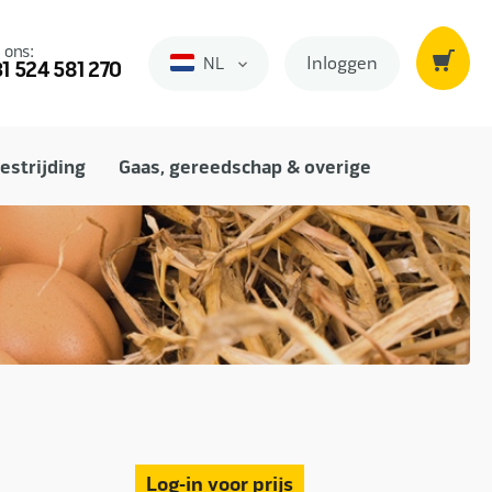
 ons:
Inloggen
NL
Nederlands
1 524 581 270
estrijding
Gaas, gereedschap & overige
Log-in voor prijs