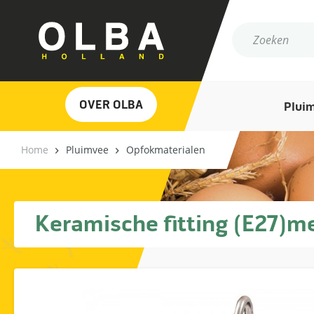
OVER OLBA
Plui
Home
Pluimvee
Opfokmaterialen
Keramische fitting (E27)