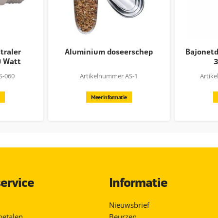
traler
Aluminium doseerschep
Bajonetdr
0 Watt
3
S-060
Artikelnummer AS-1
Artik
Meer informatie
ervice
Informatie
Nieuwsbrief
betalen
Beurzen