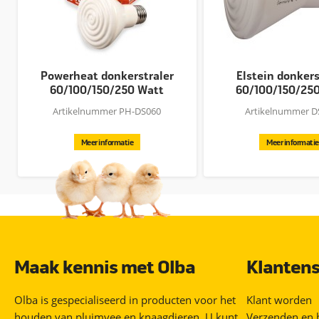
Powerheat donkerstraler
Elstein donkers
60/100/150/250 Watt
60/100/150/25
Artikelnummer PH-DS060
Artikelnummer D
Meer informatie
Meer informatie
Maak kennis met Olba
Klantens
Olba is gespecialiseerd in producten voor het
Klant worden
houden van pluimvee en knaagdieren. U kunt
Verzenden en 