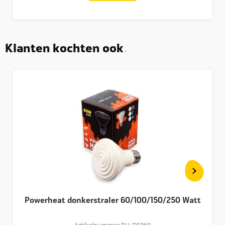
Klanten kochten ook
Powerheat donkerstraler 60/100/150/250 Watt