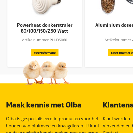
Powerheat donkerstraler
Aluminium dose
60/100/150/250 Watt
Artikelnummer PH-DS060
Artikelnummer 
Meer informatie
Meer informatie
Maak kennis met Olba
Klantens
Olba is gespecialiseerd in producten voor het
Klant worden
houden van pluimvee en knaagdieren. U kunt
Verzenden en 
op deze website kennis maken met ons grote
Contact