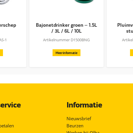
erschep
Bajonetdrinker groen – 1.5L
Pluimv
/ 3L / 6L / 10L
stu
AS-1
Artikelnummer D1500BNG
Artik
Meer informatie
ervice
Informatie
Nieuwsbrief
betalen
Beurzen
Werken bij Olba