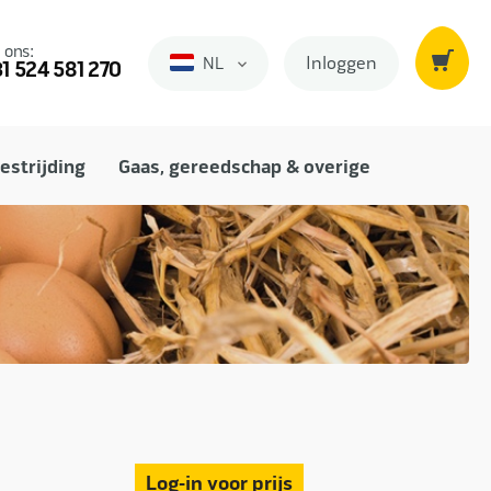
 ons:
Inloggen
NL
Nederlands
1 524 581 270
estrijding
Gaas, gereedschap & overige
Log-in voor prijs