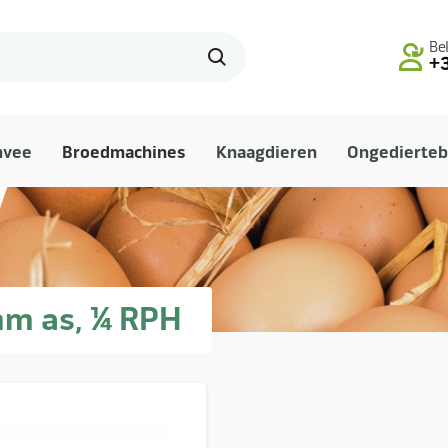
Bel
+3
mvee
Broedmachines
Knaagdieren
Ongedierteb
mm as, ¼ RPH