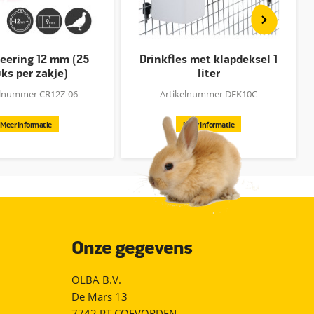
eering 12 mm (25
Drinkfles met klapdeksel 1
ks per zakje)
liter
elnummer CR12Z-06
Artikelnummer DFK10C
Meer informatie
Meer informatie
Onze gegevens
OLBA B.V.
De Mars 13
7742 PT COEVORDEN