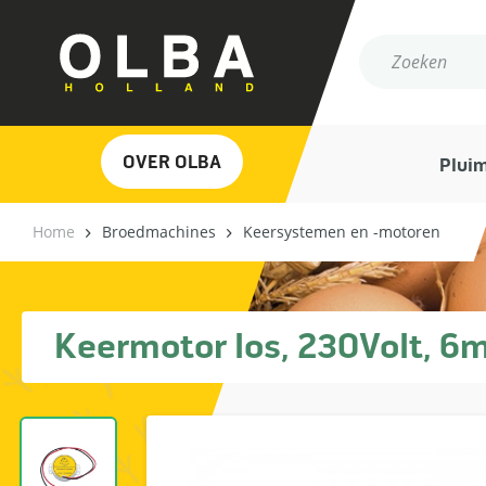
OVER OLBA
Plui
Home
Broedmachines
Keersystemen en -motoren
Keermotor los, 230Volt, 6