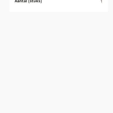
Aantal (stuks)
1
.
e