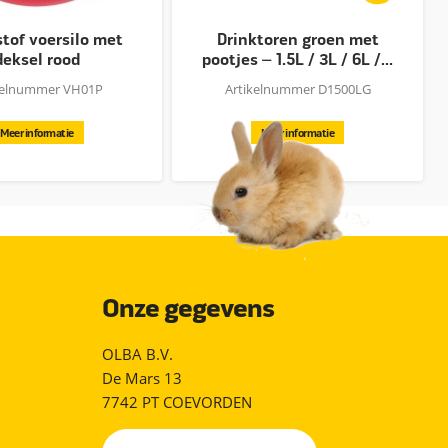
tof voersilo met
Drinktoren groen met
deksel rood
pootjes – 1.5L / 3L / 6L /...
kelnummer VH01P
Artikelnummer D1500LG
Meer informatie
Meer informatie
Onze gegevens
OLBA B.V.
De Mars 13
7742 PT COEVORDEN