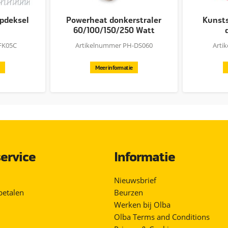
apdeksel
Powerheat donkerstraler
Kunsts
60/100/150/250 Watt
FK05C
Artikelnummer PH-DS060
Arti
Meer informatie
ervice
Informatie
Nieuwsbrief
betalen
Beurzen
Werken bij Olba
Olba Terms and Conditions