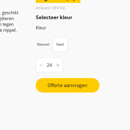
Artikelnr: DFK10C
L geschikt
Selecteer kleur
gdieren.
n tegen
Kleur
e nippel.
Naturel
Geel
Offerte aanvragen