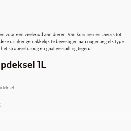
en voor een veelvoud aan dieren. Van konijnen en cavia’s tot
s deze drinker gemakkelijk te bevestigen aan nagenoeg elk type
et strooisel droog en gaat verspilling tegen.
apdeksel 1L
apdeksel
C
nen, cavia's en knaagdieren. In tegenstelling tot veel andere
omen met het water, is deze drinkfles met klapdeksel erg