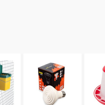
ling helpt Olba wereldwijd miljoenen mensen hun dieren te
ste van het beste willen geven. Producten ontwikkelen en
 is dat producten goed werken. En dat bij intensief gebruik ook
en. Nog mooier is het als die producten passen bij de uitstralin
 spuitgieterij is maatwerk ons specialisme. Een eigen logo, ander
 u mee
.