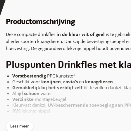
Productomschrijving
Deze compacte drinkfles
in de kleur wit of geel
is te gebruik
allerlei soorten knaagdieren. Dankzij de bevestigingsbeugel i
huisvesting. De gegarandeerd lekvrije nippel houdt bovendien h
Pluspunten Drinkfles met kl
Vorstbestendig
PPC kunststof
Geschikt voor
konijnen
,
cavia’s
en
knaagdieren
Gemakkelijk bij het verblijf zelf
bij te vullen dankzij kl
Altijd
schoon
water
Verzinkte
montagebeugel
Kleurvast dankzij
UV-beschermende toevoeging aan PP
RVS
lekvrije nippel
Water is van levensbelang voor alle dieren, dus ook voor konij
Lees meer
drinksystemen, waar de dieren gemakkelijk in direct contact k