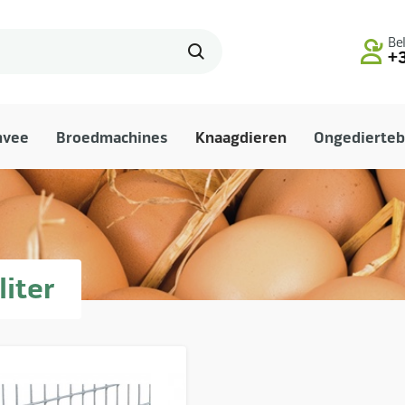
Bel
+3
mvee
Broedmachines
Knaagdieren
Ongedierteb
liter