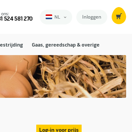
 ons:
Inloggen
NL
Nederlands
1 524 581 270
estrijding
Gaas, gereedschap & overige
Log-in voor prijs