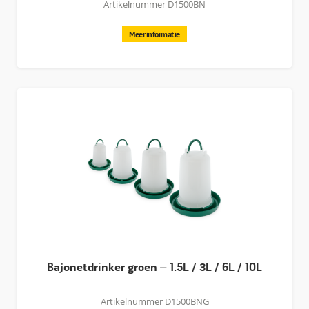
als hangend.
De ophang-set is apart verkrijgbaar.
Artikelnummer D1500BN
Meer informatie
Bajonetdrinker groen – 1.5L / 3L / 6L / 10L
Artikelnummer D1500BNG