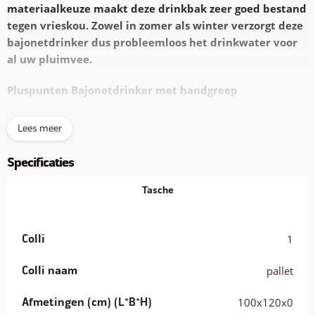
materiaalkeuze maakt deze drinkbak zeer goed bestand
tegen vrieskou. Zowel in zomer als winter verzorgt deze
bajonetdrinker dus probleemloos het drinkwater voor
al uw pluimvee.
Pluspunten Bajonetdrinker met handgreep
Betrouwbare
solide bajonetsluiting
Lees meer
Simpel
bij te vullen
Extra stevig
PP-Copolymeer, (bijna) onbreekbaar!
Specificaties
Eenvoudig
op te hangen
Overzichtelijke
capaciteitsindicatie
Tasche
Vers drinkwater is van levensbelang voor pluimvee. De
bajonetdrinker biedt de kippen een eenvoudige toegang tot
vers drinkwater. Verkrijgbaar in twee kleuren en
met een
Colli
1
inhoud van 1,5, 3, 6 of 12 liter
biedt deze bajonetdrinker-
serie voor elke oplossing de juiste drinkwatervoorziening.
Colli naam
pallet
Gemaakt van extra sterk PP-Copolymeer
Afmetingen (cm) (L*B*H)
100x120x0