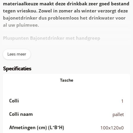
materiaalkeuze maakt deze drinkbak zeer goed bestand
tegen vrieskou. Zowel in zomer als winter verzorgt deze
bajonetdrinker dus probleemloos het drinkwater voor
al uw pluimvee.
Pluspunten Bajonetdrinker met handgreep
Betrouwbare
solide bajonetsluiting
Lees meer
Simpel
bij te vullen
Extra stevig
PP-Copolymeer, (bijna) onbreekbaar!
Specificaties
Eenvoudig
op te hangen
Overzichtelijke
capaciteitsindicatie
Tasche
Vers drinkwater is van levensbelang voor pluimvee. De
bajonetdrinker biedt de kippen een eenvoudige toegang tot
vers drinkwater. Verkrijgbaar in twee kleuren en
met een
Colli
1
inhoud van 1,5, 3, 6 of 12 liter
biedt deze bajonetdrinker-
serie voor elke oplossing de juiste drinkwatervoorziening.
Colli naam
pallet
Gemaakt van extra sterk PP-Copolymeer
Afmetingen (cm) (L*B*H)
100x120x0