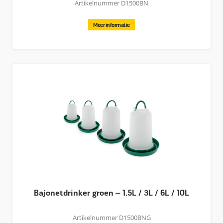
als hangend.
De ophang-set is apart verkrijgbaar.
Artikelnummer D1500BN
Meer informatie
Bajonetdrinker groen – 1.5L / 3L / 6L / 10L
Artikelnummer D1500BNG