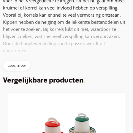
voer in het vreetgedeelte te krijgen. Of het nu gaat om meel,
kruimel of korrel kan veel invloed hebben op verspilling.
Vooral bij korrels kan er snel te veel vermorsing ontstaan.
Kippen hebben de neiging om de lekkerste bestanddelen uit
het voer te zoeken. Bij korrels lukt dit niet, waardoor ze
blijven
zoeken
, wat snel veel verspilling kan veroorzaken.
Door de hoogteverstelling aan te passen wordt dit
voorkomen.
Het verbeterde ontwerp biedt een diepere voerbak met een
Lees meer
verbeterde morsrand, wat zorgt voor schoner en efficiënter
voeren. Een stevige, geïntegreerde handgreep bovenop zorgt
Vergelijkbare producten
voor extra stabiliteit en gebruiksgemak. Voor het beste
resultaat hang je de voerbak zo op dat de bodem gelijk is aan
de rug
-
hoogte van de dieren. Voor kuikens tot 2 weken oud is
het raadzaam de voerbak op de grond te plaatsen in plaats
van op te hangen.
Deze nieuwe voerbak is verkrijgbaar met of zonder pootjes.