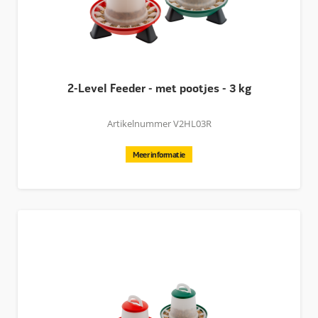
De pootjes helpen het voer schoner te houden door vervuiling
met strooisel of ander vuil te verminderen.
2-Level Feeder - met pootjes - 3 kg
Artikelnummer V2HL03R
Meer informatie