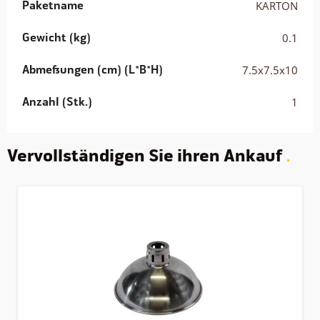
Paketname
KARTON
1. keramischer Sockel >>> zu Art. C1
2. Aluminiumreflektor >>> zu Art. AR30
Gewicht (kg)
0.1
Abmessungen (cm) (L*B*H)
7.5x7.5x10
Anzahl (Stk.)
1
Vervollständigen Sie ihren Ankauf