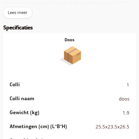
voor het nieuwe model Comfort Warmteplaat (model 2013)
en is een prachtige accessoire.Verkrijgbaar voor elke maat
Lees meer
warmteplaat. Deze afdekkap is geschikt voor de modellen:
WP-25 en WP-25R
Specificaties
Warmteplaat niet inbegrepen.
Doos
Colli
1
Colli naam
doos
Gewicht (kg)
1.9
Afmetingen (cm) (L*B*H)
25.5x23.5x26.5