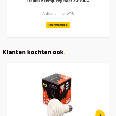
Traploze temp. regelaar 20-100%
De Comfort warmhoudplaat 25x25 is de oplossing voor
Artikelnummer WPR
iedereen die kuikens wil grootbrengen, eenvoudig in gebruik,
extra veilig en energiebesparend. Deze variant is geschikt
Meer informatie
voor maximaal 15-20 kuikens. Andere varianten uit deze serie
bieden plaats aan nog meer kuikens.
Wij maken uw merk op maat
Klanten kochten ook
Met een hart voor dieren en een passie voor
productontwikkeling helpt Olba wereldwijd miljoenen
mensen die voor hun dieren zorgen. Mensen zoals u en ik, die
hun dieren alleen het beste van het beste willen geven.
Daarom ontwikkelen en produceren wij onze producten zelf
omdat we weten hoe belangrijk het is dat dingen goed
werken, zelfs na intensief gebruik.
Goede producten helpen mensen bij de verzorging van hun
dieren. Als deze producten bij uw merk passen is dat nog