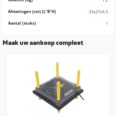
Gewicht (kg)
1.2
Afhankelijk van het weer kunnen de kuikens tussen 4-8
weken zonder warmteplaat. Let wel op dat dit erg afhankelijk
Afmetingen (cm) (L*B*H)
33x27x5.5
is van het soort en buitentemperatuur.
Aantal (stuks)
1
Langere levensduur, veiliger gebruik en lagere
energiekosten
Maak uw aankoop compleet
De welbekende warmtelamp is de traditionele kunstmatige
warmtebron voor kuikens. Hoewel een warmtelamp ook
voordelen heeft, zijn de hoge energiekosten en beperkte
betrouwbaarheid een groot nadeel. Een warmtelamp heeft op
papier een levensduur van 3000-5000 uren maar door stoten
en bewegingen wordt dit vaak sterk verkort.
Een
warmteplaat
is in veel situaties een beter alternatief. Ze
gaan met gemak 10 jaar mee, ze zijn veilig, zijn bedrijfszeker
en verbruiken met hun 13W heel weinig stroom. Dankzij het
gebruik van hoogwaardige PIR isolatie kan geen warmte
ontsnappen naar de bovenzijde van de warmteplaat. T.o.v.