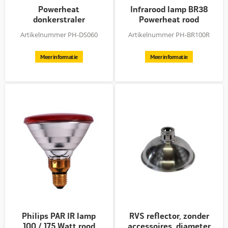
Powerheat
Infrarood lamp BR38
donkerstraler
Powerheat rood
60/100/150/250 Watt
Artikelnummer PH-DS060
Artikelnummer PH-BR100R
Meer informatie
Meer informatie
Philips PAR IR lamp
RVS reflector, zonder
100 / 175 Watt rood
accessoires, diameter