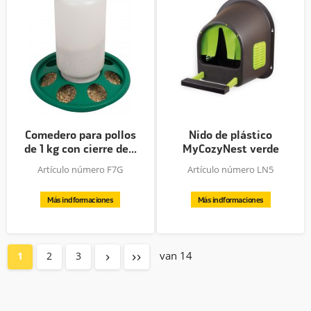
Comedero para pollos
Nido de plástico
de 1 kg con cierre de...
MyCozyNest verde
lima/marrón
Artículo número F7G
Artículo número LN5
Más indformaciones
Más indformaciones
van 14
1
2
3