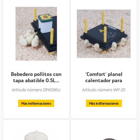
Bebedero pollitos con
'Comfort' planel
tapa abatible 0.5L...
calentador para
pollitos,...
Artículo número DFK05KU
Artículo número WP-25
Más indformaciones
Más indformaciones