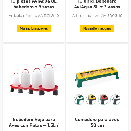
10 piezas AviAqua 8L
10 unid. Bebedero
bebedero + 3 tazas
AviAqua 8L + 3 vasos
para beber
oscilantes
Artículo número AA-DCLG-10
Artículo número AA-SDCG-10
Más indformaciones
Más indformaciones
Bebedero Rojo para
Comedero para aves
Aves con Patas – 1.5L /
50 cm