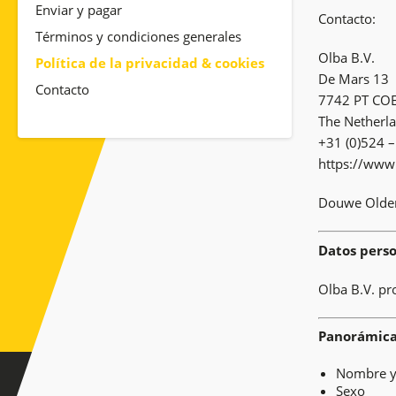
Enviar y pagar
Contacto:
Términos y condiciones generales
Olba B.V.
Política de la privacidad & cookies
De Mars 13
Contacto
7742 PT C
The Netherl
+31 (0)524 
https://www
Douwe Oldenb
Datos pers
Olba B.V. pr
Panorámica 
Nombre y
Sexo