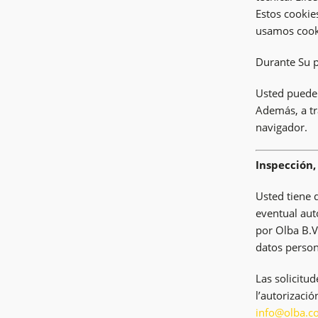
Estos cookie
usamos cooki
Durante Su p
Usted puede 
Además, a tr
navigador.
Inspección,
Usted tiene 
eventual aut
por Olba B.V
datos person
Las solicitud
l’autorizaci
info@olba.c