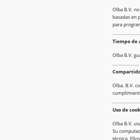
Olba B.V. no
basadas en p
para program
Tiempo de 
Olba B.V. gu
Compartido 
Olba. B.V. c
cumplimiento
Uso de cook
Olba B.V. us
Su computado
técnica. Ell