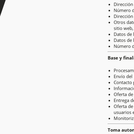
Dirección
Número d
Dirección
Otros dat
sitio web,
Datos de 
Datos de l
Número d
Base y fina
Procesam
Envío del
Contacto 
Informaci
Oferta de
Entrega d
Oferta de
usuarios e
Monitoriza
Toma autom