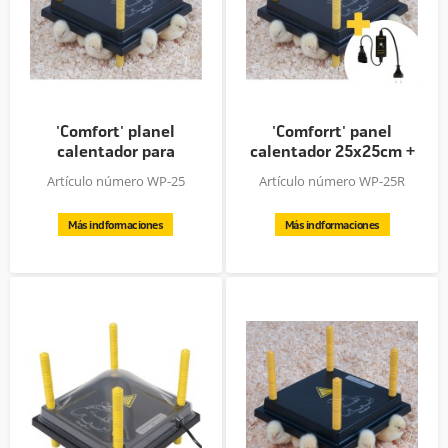
'Comfort' planel
'Comforrt' panel
calentador para
calentador 25x25cm +
pollitos,...
regulador...
Artículo número WP-25
Artículo número WP-25R
Más indformaciones
Más indformaciones