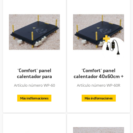
'Comfort' panel
'Comfort' panel
calentador para
calentador 40x60cm +
pollitos,...
regulador...
Artículo número WP-60
Artículo número WP-60R
Más indformaciones
Más indformaciones