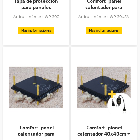
Tapa de protección
'Comfort' panel
para paneles
calentador para
calentadores...
pollitos,...
Artículo número WP-30C
Artículo número WP-30USA
Más indformaciones
Más indformaciones
'Comfort' panel
'Comfort' planel
calentador para
calentador 40x40cm +