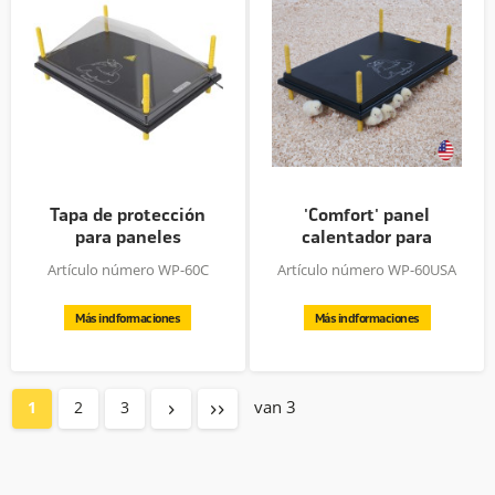
Tapa de protección
'Comfort' panel
para paneles
calentador para
calentadores...
pollitos,...
Artículo número WP-60C
Artículo número WP-60USA
Más indformaciones
Más indformaciones
van 3
1
2
3