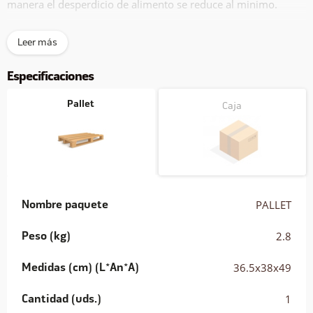
manera el desperdicio de alimento se reduce al minimo.
Esto robusto comedero tolva es muy facíl a llenar, porqué
Leer más
tiene una grande tapa roscada en su parte superior. Además
estos comederos tolva son muy sencillos a limpiar.
Especificaciones
Pallet
Caja
Nombre paquete
PALLET
Peso (kg)
2.8
Medidas (cm) (L*An*A)
36.5x38x49
Cantidad (uds.)
1