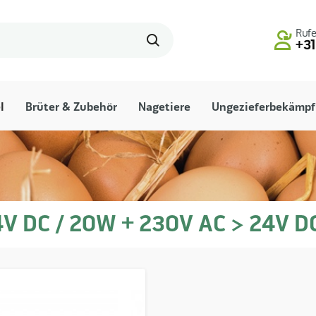
Rufe
+31
l
Brüter & Zubehör
Nagetiere
Ungezieferbekämp
V DC / 20W + 230V AC > 24V D