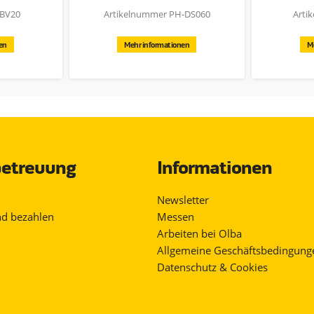
. Der Tränkenwärmer verbraucht nur 12 Watt, was die Nutzung
DBV20
Artikelnummer PH-DS060
Arti
er wunderschönen Farbverpackung geliefert, wovon 10 Stück in
en
Mehr informationen
M
etreuung
Informationen
Newsletter
nd bezahlen
Messen
Arbeiten bei Olba
Allgemeine Geschäftsbedingung
Datenschutz & Cookies