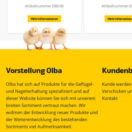
Der eingeschlossene Adapter hat eine Kapazität von 0.6 Amp
Artikelnummer DBV30
Artikelnummer 
dieses Produktes sehr rentabel macht. Das Ganze wird in ein
einen Überkarton passen.
Mehr informationen
Mehr information
Inklusive 230VAC > 24VDC Adapter (1.2Amp).
Vorstellung Olba
Kundenb
Olba hat sich auf Produkte für die Geflügel-
Kunde werden
und Nagetierhaltung spezialisiert und auf
Verschicken u
dieser Website können Sie sich mit unserem
Kontakt
breiten Sortiment vertraut machen. Wir
widmen der Entwicklung neuer Produkte und
der Weiterentwicklung des bestehenden
Sortiments viel Aufmerksamkeit.