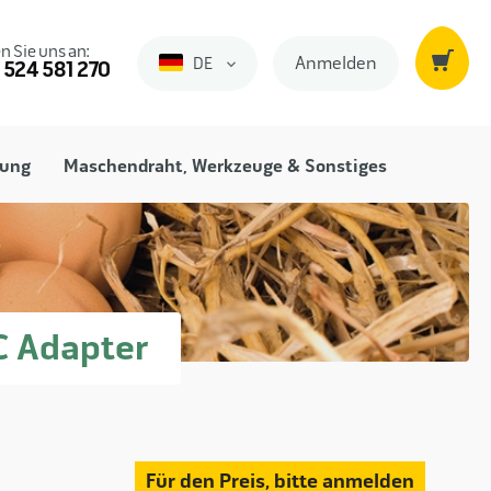
n Sie uns an:
Anmelden
DE
Duits
 524 581 270
fung
Maschendraht, Werkzeuge & Sonstiges
C Adapter
Für den Preis, bitte anmelden