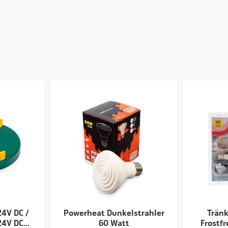
n Wärme durch eine schlechte Isolierung. Bei dem Entwurf unsere
die Verwendung von hochwertiger, 15mm dicker
PU-Isolierung
an
ch oben. Keine Energieverschwendung, sondern einfachweg
los und präzise nach dem Masse der Tränke einzustellen. Dieser
 Tränken mit einem Durchmesser bis zu ungefähr 27 cm
. Er
eren Fassungsvermögen? Sehen Sie sich dann die
30cm
Variante
0cm
Durchmesser.
4V DC /
Powerheat Dunkelstrahler
Trän
ein Gebrauch sehr sicher, sowohl für Mansch als auch für Tier.
4V DC...
60 Watt
Frostfr