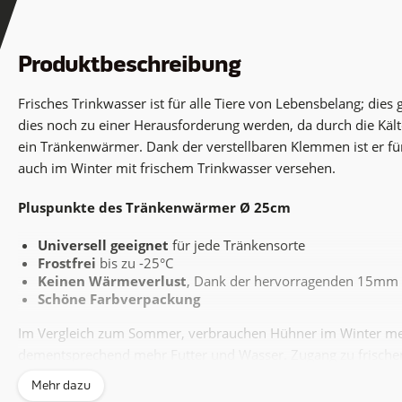
Produktbeschreibung
Frisches Trinkwasser ist für alle Tiere von Lebensbelang; dies 
dies noch zu einer Herausforderung werden, da durch die Kälte
ein Tränkenwärmer. Dank der verstellbaren Klemmen ist er für
auch im Winter mit frischem Trinkwasser versehen.
Pluspunkte des Tränkenwärmer Ø 25cm
Universell geeignet
für jede Tränkensorte
Frostfrei
bis zu -25°C
Keinen Wärmeverlust
, Dank der hervorragenden 15mm d
Schöne Farbverpackung
Im Vergleich zum Sommer, verbrauchen Hühner im Winter me
dementsprechend mehr Futter und Wasser. Zugang zu frischem
Gesundheit der Hühner. Ein
Tränkenwärmer
bietet diesen Z
Mehr dazu
nicht bis zu der extrem niedrigen Temperatur von gut -25°C!