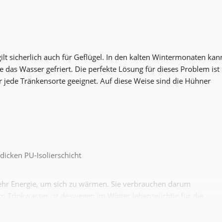
gilt sicherlich auch für Geflügel. In den kalten Wintermonaten kan
 das Wasser gefriert. Die perfekte Lösung für dieses Problem ist
 jede Tränkensorte geeignet. Auf diese Weise sind die Hühner
icken PU-Isolierschicht
hr Energie, um sich zu wärmen. Sie verbrauchen darum
 Trinkwasser ist deswegen im Winter lebenswichtig für die
ugang, ungeachtet der Außentemperatur. Das Wasser gefriert