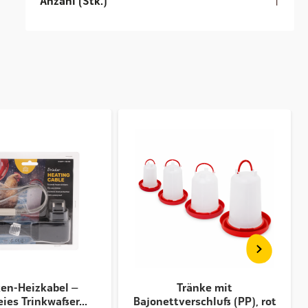
Anzahl (Stk.)
1
r
ken-Heizkabel –
Tränke mit
eies Trinkwasser...
Bajonettverschluss (PP), rot