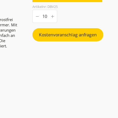
Artikelnr: DBV25
rostfrei
rmer. Mit
lterungen
Kostenvoranschlag anfragen
nfach an
Die
ert.