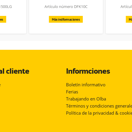
1500LG
Artículo número DFK10C
Artíc
nes
Más indformaciones
Má
al cliente
Informciones
e
Boletín informativo
Ferias
Trabajando en Olba
Términos y condiciones general
Política de la privacidad & cooki