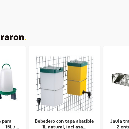
praron
 para
Bebedero con tapa abatible
Jaula tr
– 15L /...
1L natural, incl asa...
2 ent