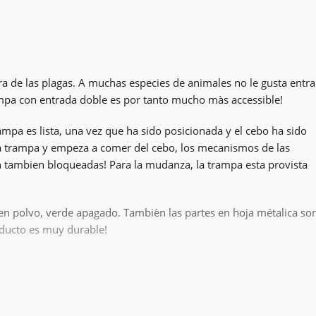
ura de las plagas. A muchas especies de animales no le gusta entra
ampa con entrada doble es por tanto mucho màs accessible!
ampa es lista, una vez que ha sido posicionada y el cebo ha sido
la trampa y empeza a comer del cebo, los mecanismos de las
tán tambien bloqueadas! Para la mudanza, la trampa esta provista
en polvo, verde apagado. Tambièn las partes en hoja métalica so
oducto es muy durable!