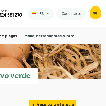
nos:
Conectarse
ES
Spanje
524 581 270
de plagas
Malla, herramientas & otro
lvo verde
Ingrese para el precio