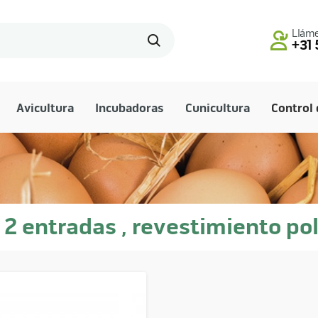
Lláme
+31 
Avicultura
Incubadoras
Cunicultura
Control 
2 entradas , revestimiento po