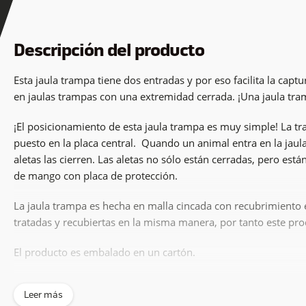
Descripción del producto
Esta jaula trampa tiene dos entradas y por eso facilita la capt
en jaulas trampas con una extremidad cerrada. ¡Una jaula tr
¡El posicionamiento de esta jaula trampa es muy simple! La tr
puesto en la placa central. Quando un animal entra en la jau
aletas las cierren. Las aletas no sólo están cerradas, pero es
de mango con placa de protección.
La jaula trampa es hecha en malla cincada con recubrimiento 
tratadas y recubiertas en la misma manera, por tanto este pr
El producto es embalado en un cartón.
Tamaño producto: 60x17x17cm, 2.0kg
Leer más