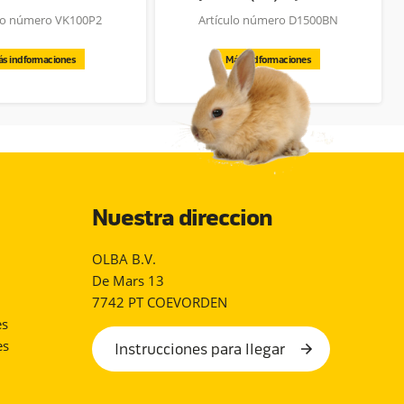
ulo número VK100P2
Artículo número D1500BN
s indformaciones
Más indformaciones
Nuestra direccion
OLBA B.V.
De Mars 13
7742 PT COEVORDEN
es
es
Instrucciones para llegar