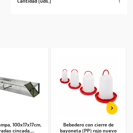
Cantidad (uds.)
1
ampa, 100x17x17cm,
Bebedero con cierre de
radas cincada,...
bayoneta (PP) rojo nuevo