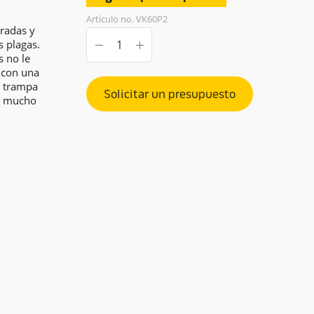
Artículo no. VK60P2
tradas y
s plagas.
 no le
 con una
a trampa
Solicitar un presupuesto
to mucho